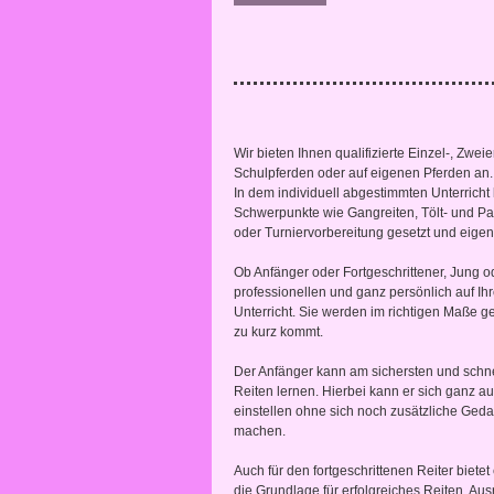
Wir bieten Ihnen qualifizierte Einzel-, Zwe
Schulpferden oder auf eigenen Pferden an.
In dem individuell abgestimmten Unterricht
Schwerpunkte wie Gangreiten, Tölt- und Pa
oder Turniervorbereitung gesetzt und eigen
Ob Anfänger oder Fortgeschrittener, Jung od
professionellen und ganz persönlich auf Ih
Unterricht. Sie werden im richtigen Maße ge
zu kurz kommt.
Der Anfänger kann am sichersten und schne
Reiten lernen. Hierbei kann er sich ganz 
einstellen ohne sich noch zusätzliche Ge
machen.
Auch für den fortgeschrittenen Reiter biete
die Grundlage für erfolgreiches Reiten. Aus