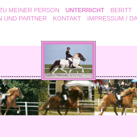
ZU MEINER PERSON
UNTERRICHT
BERITT
 UND PARTNER
KONTAKT
IMPRESSUM / D