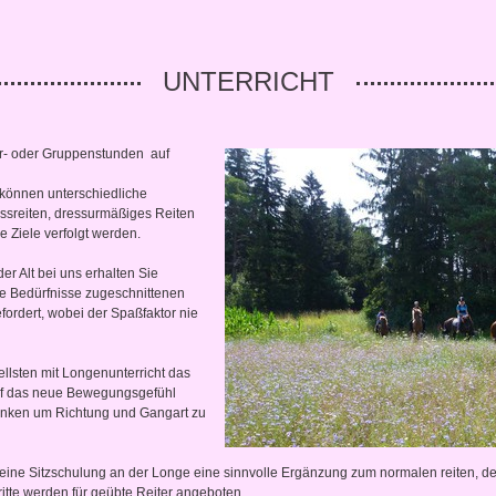
UNTERRICHT
ier- oder Gruppenstunden auf
 können unterschiedliche
ssreiten, dressurmäßiges Reiten
e Ziele verfolgt werden.
er Alt bei uns erhalten Sie
re Bedürfnisse zugeschnittenen
fordert, wobei der Spaßfaktor nie
llsten mit Longenunterricht das
auf das neue Bewegungsgefühl
danken um Richtung und Gangart zu
t eine Sitzschulung an der Longe eine sinnvolle Ergänzung zum normalen reiten, den
ritte werden für geübte Reiter angeboten